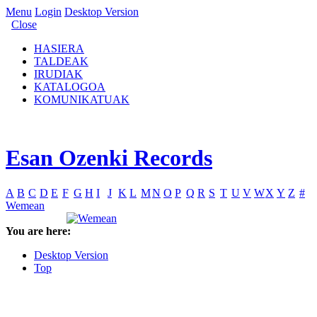
Menu
Login
Desktop Version
Close
HASIERA
TALDEAK
IRUDIAK
KATALOGOA
KOMUNIKATUAK
Esan Ozenki Records
A
B
C
D
E
F
G
H
I
J
K
L
M
N
O
P
Q
R
S
T
U
V
W
X
Y
Z
#
Wemean
You are here:
Desktop Version
Top