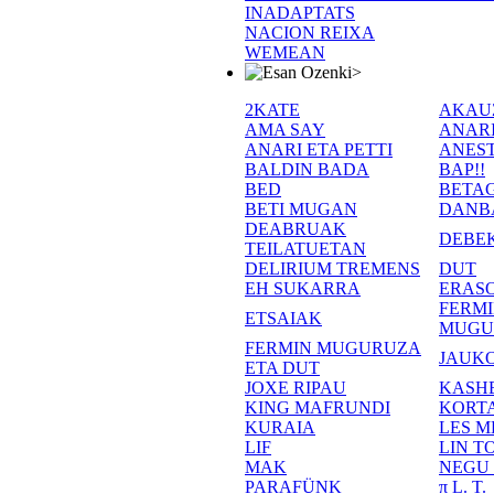
INADAPTATS
NACION REIXA
WEMEAN
>
2KATE
AKAU
AMA SAY
ANAR
ANARI ETA PETTI
ANEST
BALDIN BADA
BAP!!
BED
BETA
BETI MUGAN
DANB
DEABRUAK
DEBE
TEILATUETAN
DELIRIUM TREMENS
DUT
EH SUKARRA
ERASO
FERM
ETSAIAK
MUGU
FERMIN MUGURUZA
JAUKO
ETA DUT
JOXE RIPAU
KASH
KING MAFRUNDI
KORT
KURAIA
LES M
LIF
LIN T
MAK
NEGU
PARAFÜNK
π L. T.