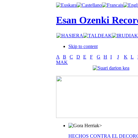
Esan Ozenki Recor
Skip to content
A
B
C
D
E
F
G
H
I
J
K
L
MAK
>
HECHOS CONTRA EL DECOR