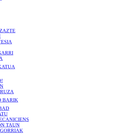
ZAZTE
I
ESIA
GARRI
A
KATUA
!
IN
RUZA
 BARIK
BAD
ATU
ECANICIENS
ON TAUN
 GORRIAK