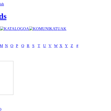
ds
M
N
O
P
Q
R
S
T
U
V
W
X
Y
Z
#
O