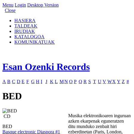
Menu
Login
Desktop Version
Close
HASIERA
TALDEAK
IRUDIAK
KATALOGOA
KOMUNIKATUAK
Esan Ozenki Records
A
B
C
D
E
F
G
H
I
J
K
L
M
N
O
P
Q
R
S
T
U
V
W
X
Y
Z
#
BED
Musika elektronikoaren inguruan
CD
azken ekarpenak eguneratzen
BED
ditu munduko zenbait hiri
Basque electronic Diaspora #1
ezberdinetan (Paris, London,