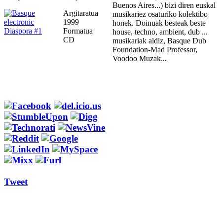
Buenos Aires...) bizi diren euskal
Argitaratua
musikariez osaturiko kolektibo
1999
honek. Doinuak besteak beste
Formatua
house, techno, ambient, dub ...
CD
musikariak aldiz, Basque Dub
Foundation-Mad Professor,
Voodoo Muzak...
Tweet