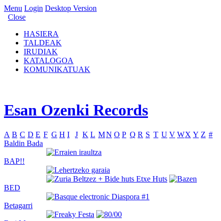
Menu
Login
Desktop Version
Close
HASIERA
TALDEAK
IRUDIAK
KATALOGOA
KOMUNIKATUAK
Esan Ozenki Records
A
B
C
D
E
F
G
H
I
J
K
L
M
N
O
P
Q
R
S
T
U
V
W
X
Y
Z
#
Baldin Bada
BAP!!
BED
Betagarri