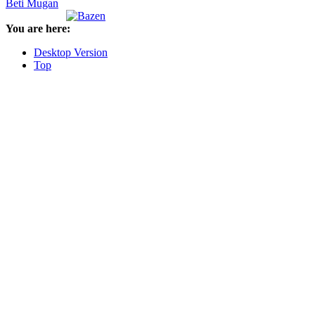
Beti Mugan
You are here:
Desktop Version
Top