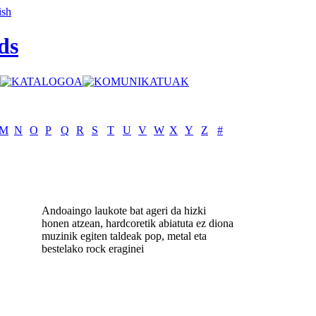
ds
M
N
O
P
Q
R
S
T
U
V
W
X
Y
Z
#
Andoaingo laukote bat ageri da hizki
honen atzean, hardcoretik abiatuta ez diona
muzinik egiten taldeak pop, metal eta
bestelako rock eraginei