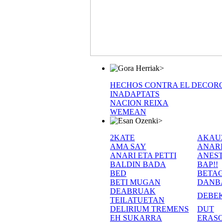
>
HECHOS CONTRA EL DECOR
INADAPTATS
NACION REIXA
WEMEAN
>
2KATE
AKAU
AMA SAY
ANAR
ANARI ETA PETTI
ANEST
BALDIN BADA
BAP!!
BED
BETA
BETI MUGAN
DANB
DEABRUAK
DEBE
TEILATUETAN
DELIRIUM TREMENS
DUT
EH SUKARRA
ERASO