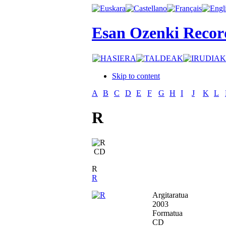
Esan Ozenki Recor
Skip to content
A
B
C
D
E
F
G
H
I
J
K
L
R
CD
R
R
Argitaratua
2003
Formatua
CD