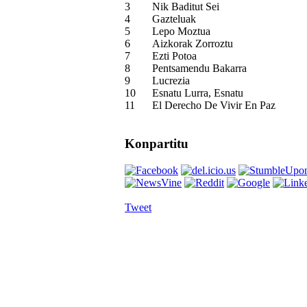
3
Nik Baditut Sei
4
Gazteluak
5
Lepo Moztua
6
Aizkorak Zorroztu
7
Ezti Potoa
8
Pentsamendu Bakarra
9
Lucrezia
10
Esnatu Lurra, Esnatu
11
El Derecho De Vivir En Paz
Konpartitu
Tweet