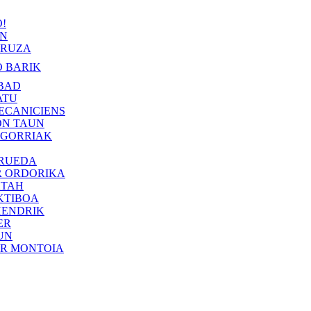
!
IN
RUZA
 BARIK
BAD
ATU
ECANICIENS
ON TAUN
 GORRIAK
 RUEDA
R ORDORIKA
KTAH
KTIBOA
HENDRIK
ER
UN
ER MONTOIA