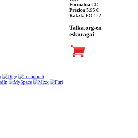
Formatua
CD
Prezioa
5.95 €
Kat.zk.
EO.122
Talka.org-en
eskuragai