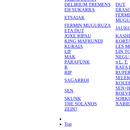
DELIRIUM TREMENS
DUT
EH SUKARRA
ERASO
FERM
ETSAIAK
MUGU
FERMIN MUGURUZA
JAUKO
ETA DUT
JOXE RIPAU
KASH
KING MAFRUNDI
KORT
KURAIA
LES M
LIF
LIN T
MAK
NEGU
PARAFÜNK
π L. T.
R
RAFA
RIP
RUPE
SELE
SAGARROI
KOLE
SEN+
SEN
ROEV
SKUNK
SORK
THE SOLANOS
XABI
ZEIN?
Top