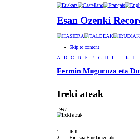
Esan Ozenki Recor
Skip to content
A
B
C
D
E
F
G
H
I
J
K
L
Fermin Muguruza eta Du
Ireki ateak
1997
1
Ibili
2
Bidasoa Fundamentalista