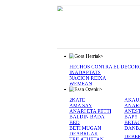
>
HECHOS CONTRA EL DECOR
INADAPTATS
NACION REIXA
WEMEAN
>
2KATE
AKAU
AMA SAY
ANAR
ANARI ETA PETTI
ANEST
BALDIN BADA
BAP!!
BED
BETA
BETI MUGAN
DANB
DEABRUAK
DEBE
TEILATUETAN