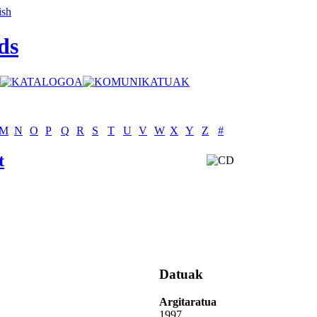
ds
M
N
O
P
Q
R
S
T
U
V
W
X
Y
Z
#
t
Datuak
Argitaratua
1997