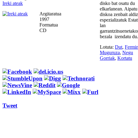
Ireki ateak
disko bat osatu du
elkarlanean. Aipatu
Argitaratua
diskoa zenbait aldiz
1997
espezializatuk Esta
Formatua
lan
CD
garrantzitsuenetako
bezala izendatu du
Lotuta:
Dut
,
Fermi
Muguruza
,
Negu
Gorriak
,
Kortatu
Tweet