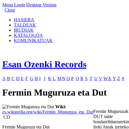
Menu
Login
Desktop Version
Close
HASIERA
TALDEAK
IRUDIAK
KATALOGOA
KOMUNIKATUAK
Esan Ozenki Records
A
B
C
D
E
F
G
H
I
J
K
L
M
N
O
P
Q
R
S
T
U
V
W
X
Y
Z
#
Fermin Muguruza eta Dut
Wiki:
Fermin Muguruzak
es.wikipedia.org/wiki/Fermin_Muguruza_eta_Dut
DUT talde
CD
hondarribitarrareki
Fermin Muguruza eta Dut
Ireki Ateak izeneko