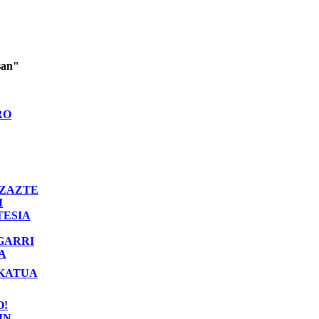
san"
RO
ZAZTE
I
TESIA
GARRI
A
KATUA
O!
IN