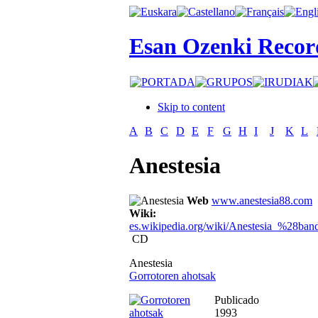
Esan Ozenki Recor
Skip to content
A
B
C
D
E
F
G
H
I
J
K
L
Anestesia
Web
www.anestesia88.com
Wiki:
es.wikipedia.org/wiki/Anestesia_%28ba
CD
Anestesia
Gorrotoren ahotsak
Publicado
1993