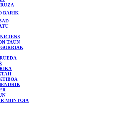
RUZA
O BARIK
BAD
ATU
NICIENS
ON TAUN
 GORRIAK
 RUEDA
R
RIKA
KTAH
KTIBOA
HENDRIK
ER
UN
ER MONTOIA