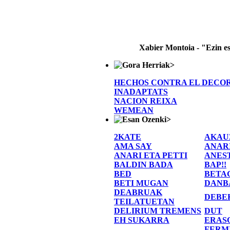
Xabier Montoia - "Ezin e
>
HECHOS CONTRA EL DECO
INADAPTATS
NACION REIXA
WEMEAN
>
2KATE
AKAU
AMA SAY
ANAR
ANARI ETA PETTI
ANES
BALDIN BADA
BAP!!
BED
BETA
BETI MUGAN
DANB
DEABRUAK
DEBE
TEILATUETAN
DELIRIUM TREMENS
DUT
EH SUKARRA
ERAS
FERM