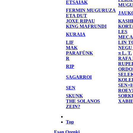
ETSAIAK
MUGU
FERMIN MUGURUZA
JAUK
ETA DUT
JOXE RIPAU
KASH
KING MAFRUNDI
KORT
LES
KURAIA
MECA
LIF
LIN T
MAK
NEGU
PARAFÜNK
π L. T.
R
RAFA
RUPE
RIP
ORDO
SELE
SAGARROI
KOLE
SEN+
SEN
ROEV
SKUNK
SORK
THE SOLANOS
XABI
ZEIN?
Top
Esan Ozenki