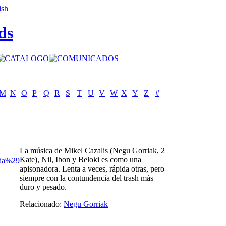
ds
M
N
O
P
Q
R
S
T
U
V
W
X
Y
Z
#
La música de Mikel Cazalis (Negu Gorriak, 2
Kate), Nil, Ibon y Beloki es como una
nda%29
apisonadora. Lenta a veces, rápida otras, pero
siempre con la contundencia del trash más
duro y pesado.
Relacionado:
Negu Gorriak