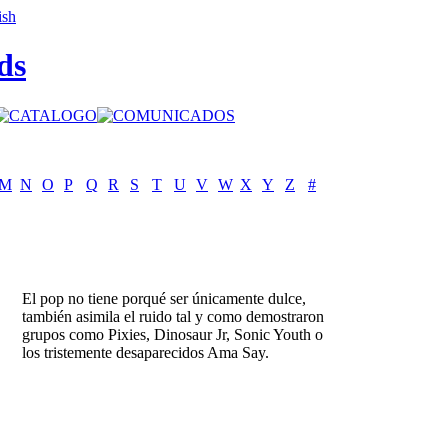
ds
M
N
O
P
Q
R
S
T
U
V
W
X
Y
Z
#
El pop no tiene porqué ser únicamente dulce,
también asimila el ruido tal y como demostraron
grupos como Pixies, Dinosaur Jr, Sonic Youth o
los tristemente desaparecidos Ama Say.