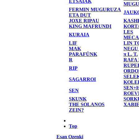
ETSAIAK
MUGU
FERMIN MUGURUZA
JAUK
ETA DUT
JOXE RIPAU
KASH
KING MAFRUNDI
KORT
LES
KURAIA
MECA
LIF
LIN T
MAK
NEGU
PARAFÜNK
π L. T.
R
RAFA
RUPE
RIP
ORDO
SELE
SAGARROI
KOLE
SEN+
SEN
ROEV
SKUNK
SORK
THE SOLANOS
XABI
ZEIN?
Top
Esan Ozenki