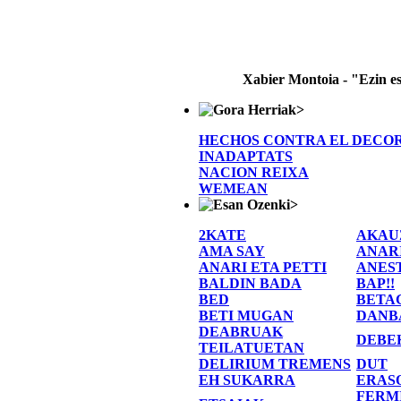
Xabier Montoia - "Ezin e
>
HECHOS CONTRA EL DECO
INADAPTATS
NACION REIXA
WEMEAN
>
2KATE
AKAU
AMA SAY
ANAR
ANARI ETA PETTI
ANES
BALDIN BADA
BAP!!
BED
BETA
BETI MUGAN
DANB
DEABRUAK
DEBE
TEILATUETAN
DELIRIUM TREMENS
DUT
EH SUKARRA
ERAS
FERM