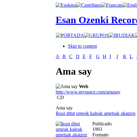
Esan Ozenki Recor
Skip to content
A
B
C
D
E
F
G
H
I
J
K
L
Ama say
Web
http://www.myspace.com/amasay
CD
Ama say
Ikusi ditut umeak kaleak ametsak akatzen
Publicado
1993
Formato