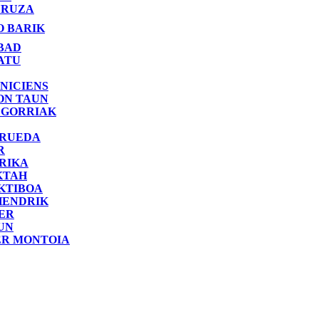
RUZA
O BARIK
BAD
ATU
NICIENS
ON TAUN
 GORRIAK
 RUEDA
R
RIKA
KTAH
KTIBOA
HENDRIK
ER
UN
ER MONTOIA