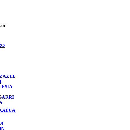
san"
RO
ZAZTE
I
TESIA
GARRI
A
KATUA
O!
IN