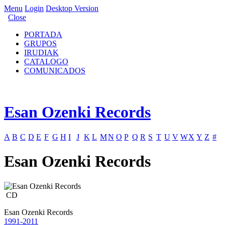
Menu
Login
Desktop Version
Close
PORTADA
GRUPOS
IRUDIAK
CATALOGO
COMUNICADOS
Esan Ozenki Records
A
B
C
D
E
F
G
H
I
J
K
L
M
N
O
P
Q
R
S
T
U
V
W
X
Y
Z
#
Esan Ozenki Records
CD
Esan Ozenki Records
1991-2011