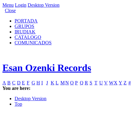
Menu
Login
Desktop Version
Close
PORTADA
GRUPOS
IRUDIAK
CATALOGO
COMUNICADOS
Esan Ozenki Records
A
B
C
D
E
F
G
H
I
J
K
L
M
N
O
P
Q
R
S
T
U
V
W
X
Y
Z
#
You are here:
Desktop Version
Top