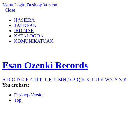
Menu
Login
Desktop Version
Close
HASIERA
TALDEAK
IRUDIAK
KATALOGOA
KOMUNIKATUAK
Esan Ozenki Records
A
B
C
D
E
F
G
H
I
J
K
L
M
N
O
P
Q
R
S
T
U
V
W
X
Y
Z
#
You are here:
Desktop Version
Top