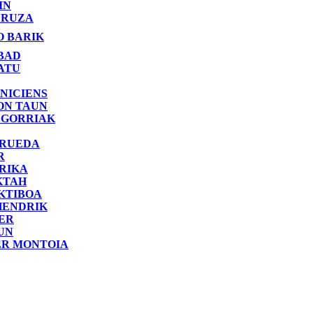
IN
RUZA
O BARIK
BAD
ATU
NICIENS
ON TAUN
 GORRIAK
 RUEDA
R
RIKA
KTAH
KTIBOA
HENDRIK
ER
UN
ER MONTOIA