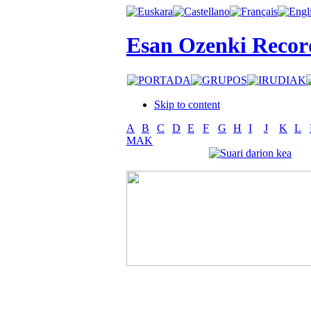
Esan Ozenki Recor
Skip to content
A
B
C
D
E
F
G
H
I
J
K
L
MAK