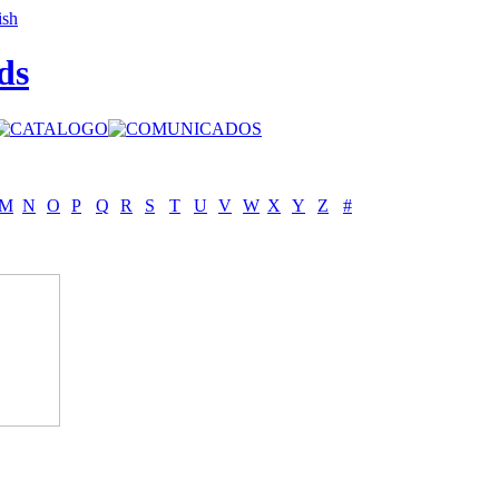
ds
M
N
O
P
Q
R
S
T
U
V
W
X
Y
Z
#