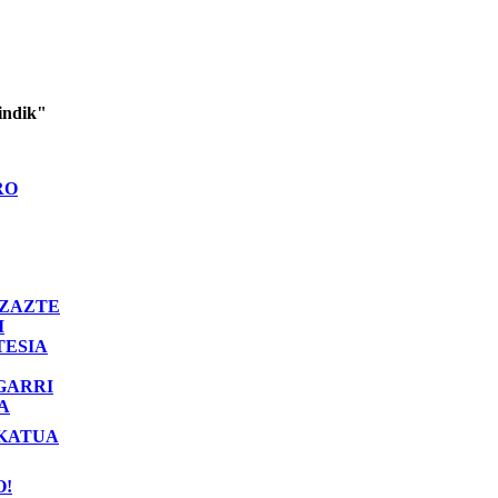
indik"
RO
ZAZTE
I
TESIA
GARRI
A
KATUA
O!