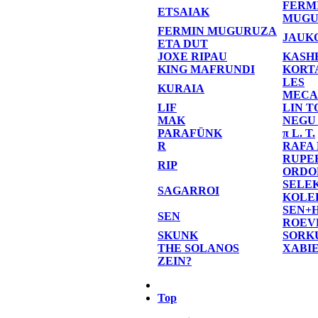
FERM
ETSAIAK
MUGU
FERMIN MUGURUZA
JAUK
ETA DUT
JOXE RIPAU
KASH
KING MAFRUNDI
KORT
LES
KURAIA
MECA
LIF
LIN T
MAK
NEGU
PARAFÜNK
π L. T.
R
RAFA
RUPE
RIP
ORDO
SELE
SAGARROI
KOLE
SEN+
SEN
ROEV
SKUNK
SORK
THE SOLANOS
XABI
ZEIN?
Top