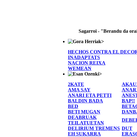
Sagarroi - "Berandu da ora
>
HECHOS CONTRA EL DECO
INADAPTATS
NACION REIXA
WEMEAN
>
2KATE
AKAU
AMA SAY
ANAR
ANARI ETA PETTI
ANES
BALDIN BADA
BAP!!
BED
BETA
BETI MUGAN
DANB
DEABRUAK
DEBE
TEILATUETAN
DELIRIUM TREMENS
DUT
EH SUKARRA
ERAS