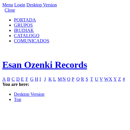
Menu
Login
Desktop Version
Close
PORTADA
GRUPOS
IRUDIAK
CATALOGO
COMUNICADOS
Esan Ozenki Records
A
B
C
D
E
F
G
H
I
J
K
L
M
N
O
P
Q
R
S
T
U
V
W
X
Y
Z
#
You are here:
Desktop Version
Top