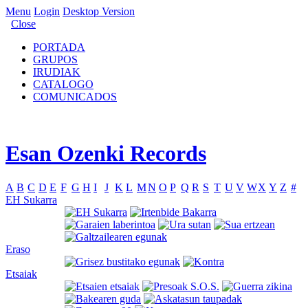
Menu
Login
Desktop Version
Close
PORTADA
GRUPOS
IRUDIAK
CATALOGO
COMUNICADOS
Esan Ozenki Records
A
B
C
D
E
F
G
H
I
J
K
L
M
N
O
P
Q
R
S
T
U
V
W
X
Y
Z
#
EH Sukarra
Eraso
Etsaiak