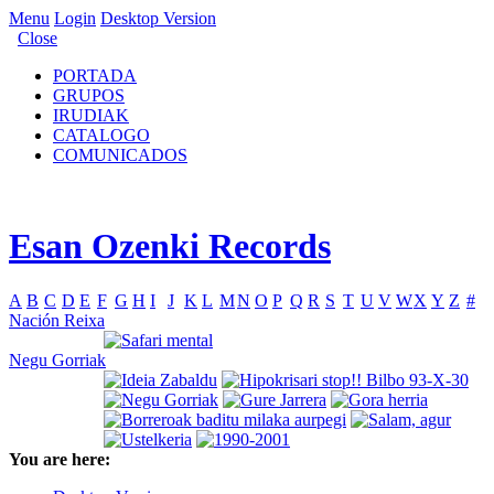
Menu
Login
Desktop Version
Close
PORTADA
GRUPOS
IRUDIAK
CATALOGO
COMUNICADOS
Esan Ozenki Records
A
B
C
D
E
F
G
H
I
J
K
L
M
N
O
P
Q
R
S
T
U
V
W
X
Y
Z
#
Nación Reixa
Negu Gorriak
You are here: