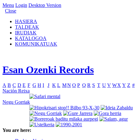
Menu
Login
Desktop Version
Close
HASIERA
TALDEAK
IRUDIAK
KATALOGOA
KOMUNIKATUAK
Esan Ozenki Records
A
B
C
D
E
F
G
H
I
J
K
L
M
N
O
P
Q
R
S
T
U
V
W
X
Y
Z
#
Nación Reixa
Negu Gorriak
You are here: