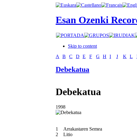
Esan Ozenki Recor
Skip to content
A
B
C
D
E
F
G
H
I
J
K
L
Debekatua
Debekatua
1998
1
Arrakastaren Semea
2
Litio