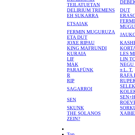
DEBE
TEILATUETAN
DELIRIUM TREMENS
DUT
EH SUKARRA
ERASO
FERM
ETSAIAK
MUGU
FERMIN MUGURUZA
JAUKO
ETA DUT
JOXE RIPAU
KASH
KING MAFRUNDI
KORT
KURAIA
LES M
LIF
LIN T
MAK
NEGU
PARAFÜNK
π L. T.
R
RAFA
RIP
RUPE
SELE
SAGARROI
KOLE
SEN+
SEN
ROEV
SKUNK
SORK
THE SOLANOS
XABI
ZEIN?
Top