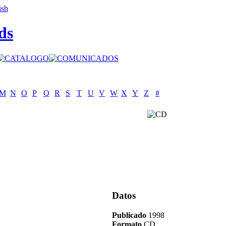
ds
M
N
O
P
Q
R
S
T
U
V
W
X
Y
Z
#
Datos
Publicado
1998
Formato
CD