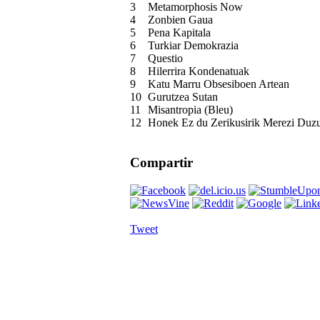
3
Metamorphosis Now
4
Zonbien Gaua
5
Pena Kapitala
6
Turkiar Demokrazia
7
Questio
8
Hilerrira Kondenatuak
9
Katu Marru Obsesiboen Artean
10
Gurutzea Sutan
11
Misantropia (Bleu)
12
Honek Ez du Zerikusirik Merezi Duz
Compartir
Tweet