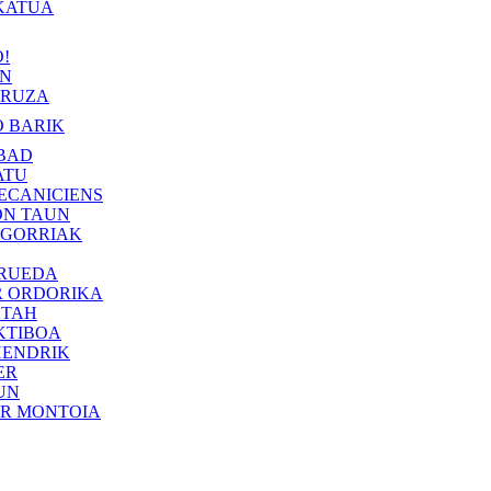
KATUA
!
IN
RUZA
 BARIK
BAD
ATU
ECANICIENS
ON TAUN
 GORRIAK
 RUEDA
R ORDORIKA
KTAH
KTIBOA
HENDRIK
ER
UN
ER MONTOIA