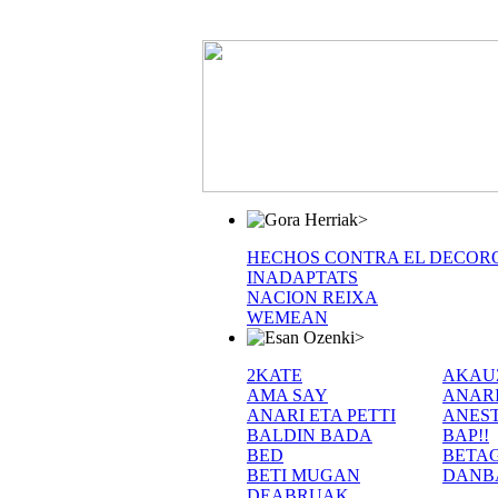
>
HECHOS CONTRA EL DECOR
INADAPTATS
NACION REIXA
WEMEAN
>
2KATE
AKAU
AMA SAY
ANAR
ANARI ETA PETTI
ANEST
BALDIN BADA
BAP!!
BED
BETA
BETI MUGAN
DANB
DEABRUAK