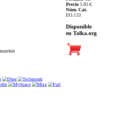
Precio
5.95 €
Núm. Cat.
EO.133
Disponible
en Talka.org
unarekin