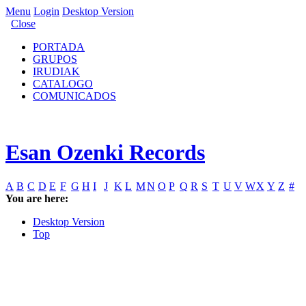
Menu
Login
Desktop Version
Close
PORTADA
GRUPOS
IRUDIAK
CATALOGO
COMUNICADOS
Esan Ozenki Records
A
B
C
D
E
F
G
H
I
J
K
L
M
N
O
P
Q
R
S
T
U
V
W
X
Y
Z
#
You are here:
Desktop Version
Top