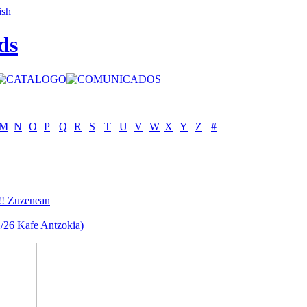
ds
M
N
O
P
Q
R
S
T
U
V
W
X
Y
Z
#