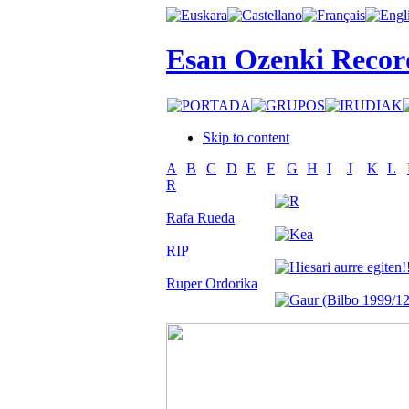
Esan Ozenki Recor
Skip to content
A
B
C
D
E
F
G
H
I
J
K
L
R
Rafa Rueda
RIP
Ruper Ordorika