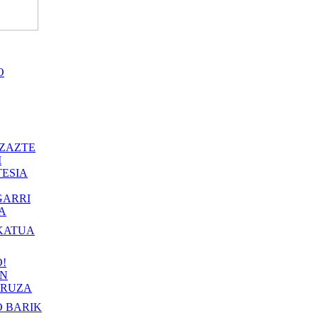
O
ZAZTE
I
ESIA
GARRI
A
KATUA
!
IN
RUZA
 BARIK