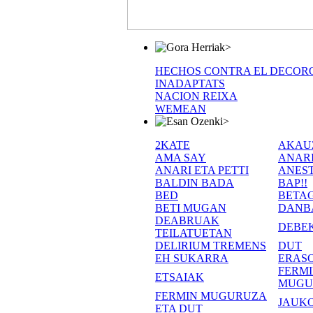
>
HECHOS CONTRA EL DECOR
INADAPTATS
NACION REIXA
WEMEAN
>
2KATE
AKAU
AMA SAY
ANAR
ANARI ETA PETTI
ANEST
BALDIN BADA
BAP!!
BED
BETA
BETI MUGAN
DANB
DEABRUAK
DEBE
TEILATUETAN
DELIRIUM TREMENS
DUT
EH SUKARRA
ERASO
FERM
ETSAIAK
MUGU
FERMIN MUGURUZA
JAUKO
ETA DUT