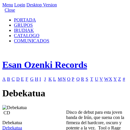
Menu
Login
Desktop Version
Close
PORTADA
GRUPOS
IRUDIAK
CATALOGO
COMUNICADOS
Esan Ozenki Records
A
B
C
D
E
F
G
H
I
J
K
L
M
N
O
P
Q
R
S
T
U
V
W
X
Y
Z
#
Debekatua
Disco de debut para esta joven
CD
banda de Irún, que suena con la
Debekatua
firmeza del hardcore, oscuro y
Debekatua
potente a la vez. Tool o Rage