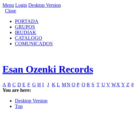
Menu
Login
Desktop Version
Close
PORTADA
GRUPOS
IRUDIAK
CATALOGO
COMUNICADOS
Esan Ozenki Records
A
B
C
D
E
F
G
H
I
J
K
L
M
N
O
P
Q
R
S
T
U
V
W
X
Y
Z
#
You are here:
Desktop Version
Top