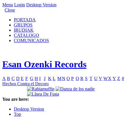
Menu
Login
Desktop Version
Close
PORTADA
GRUPOS
IRUDIAK
CATALOGO
COMUNICADOS
Esan Ozenki Records
A
B
C
D
E
F
G
H
I
J
K
L
M
N
O
P
Q
R
S
T
U
V
W
X
Y
Z
#
Hechos Contra el Decoro
You are here:
Desktop Version
Top