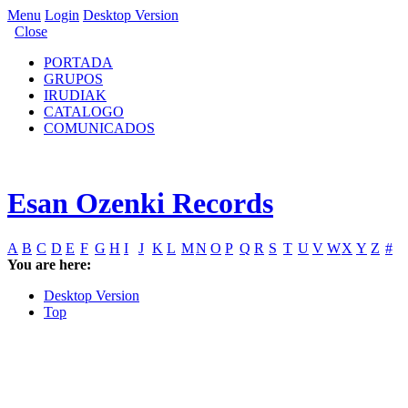
Menu
Login
Desktop Version
Close
PORTADA
GRUPOS
IRUDIAK
CATALOGO
COMUNICADOS
Esan Ozenki Records
A
B
C
D
E
F
G
H
I
J
K
L
M
N
O
P
Q
R
S
T
U
V
W
X
Y
Z
#
You are here:
Desktop Version
Top