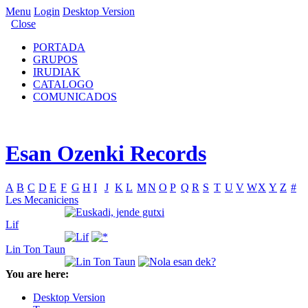
Menu
Login
Desktop Version
Close
PORTADA
GRUPOS
IRUDIAK
CATALOGO
COMUNICADOS
Esan Ozenki Records
A
B
C
D
E
F
G
H
I
J
K
L
M
N
O
P
Q
R
S
T
U
V
W
X
Y
Z
#
Les Mecaniciens
Lif
Lin Ton Taun
You are here:
Desktop Version