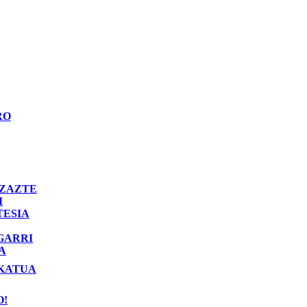
RO
ZAZTE
I
TESIA
GARRI
A
KATUA
O!