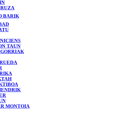
IN
RUZA
O BARIK
BAD
ATU
NICIENS
ON TAUN
 GORRIAK
 RUEDA
R
RIKA
KTAH
KTIBOA
HENDRIK
ER
UN
ER MONTOIA