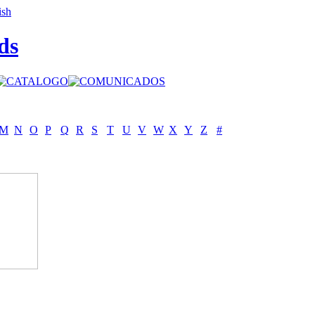
ds
M
N
O
P
Q
R
S
T
U
V
W
X
Y
Z
#