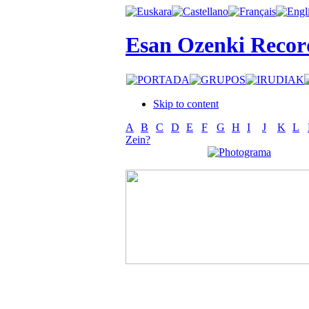
Esan Ozenki Recor
Skip to content
A
B
C
D
E
F
G
H
I
J
K
L
Zein?