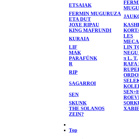
FERM
ETSAIAK
MUGU
FERMIN MUGURUZA
JAUK
ETA DUT
JOXE RIPAU
KASH
KING MAFRUNDI
KORT
LES
KURAIA
MECA
LIF
LIN T
MAK
NEGU
PARAFÜNK
π L. T.
R
RAFA
RUPE
RIP
ORDO
SELE
SAGARROI
KOLE
SEN+
SEN
ROEV
SKUNK
SORK
THE SOLANOS
XABI
ZEIN?
Top