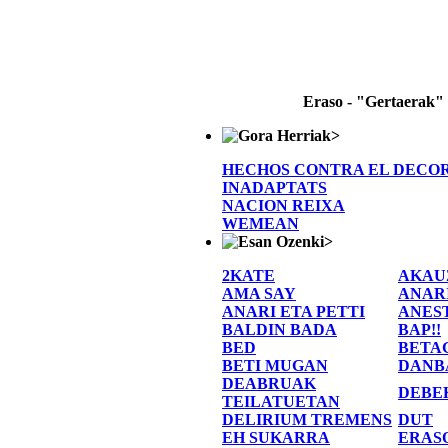
Eraso - "Gertaerak"
>
HECHOS CONTRA EL DECO
INADAPTATS
NACION REIXA
WEMEAN
>
2KATE
AKAU
AMA SAY
ANAR
ANARI ETA PETTI
ANES
BALDIN BADA
BAP!!
BED
BETA
BETI MUGAN
DANB
DEABRUAK
DEBE
TEILATUETAN
DELIRIUM TREMENS
DUT
EH SUKARRA
ERAS