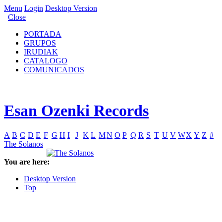
Menu
Login
Desktop Version
Close
PORTADA
GRUPOS
IRUDIAK
CATALOGO
COMUNICADOS
Esan Ozenki Records
A
B
C
D
E
F
G
H
I
J
K
L
M
N
O
P
Q
R
S
T
U
V
W
X
Y
Z
#
The Solanos
You are here:
Desktop Version
Top