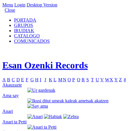
Menu
Login
Desktop Version
Close
PORTADA
GRUPOS
IRUDIAK
CATALOGO
COMUNICADOS
Esan Ozenki Records
A
B
C
D
E
F
G
H
I
J
K
L
M
N
O
P
Q
R
S
T
U
V
W
X
Y
Z
#
Akauzazte
Ama say
Anari
Anari ta Petti