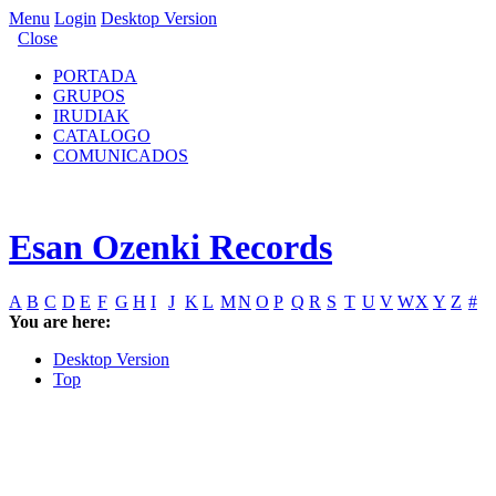
Menu
Login
Desktop Version
Close
PORTADA
GRUPOS
IRUDIAK
CATALOGO
COMUNICADOS
Esan Ozenki Records
A
B
C
D
E
F
G
H
I
J
K
L
M
N
O
P
Q
R
S
T
U
V
W
X
Y
Z
#
You are here:
Desktop Version
Top