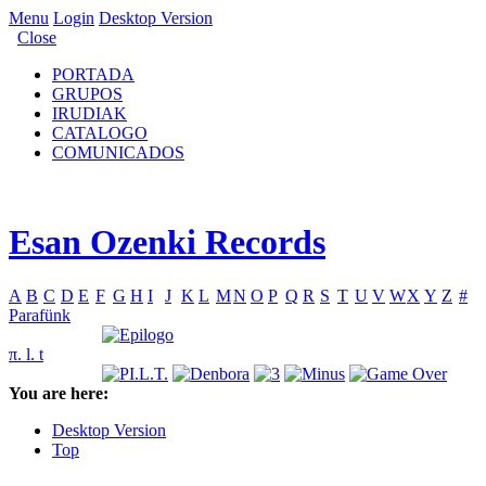
Menu
Login
Desktop Version
Close
PORTADA
GRUPOS
IRUDIAK
CATALOGO
COMUNICADOS
Esan Ozenki Records
A
B
C
D
E
F
G
H
I
J
K
L
M
N
O
P
Q
R
S
T
U
V
W
X
Y
Z
#
Parafünk
π. l. t
You are here:
Desktop Version
Top