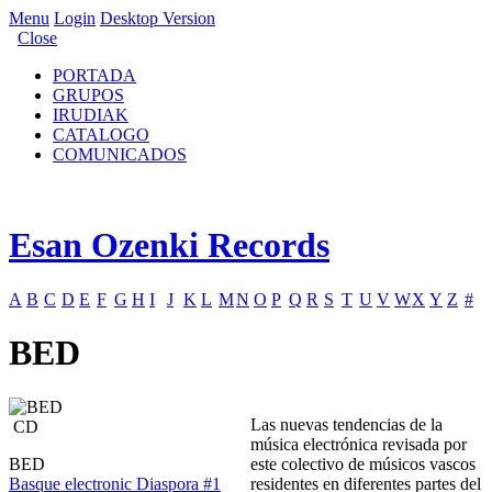
Menu
Login
Desktop Version
Close
PORTADA
GRUPOS
IRUDIAK
CATALOGO
COMUNICADOS
Esan Ozenki Records
A
B
C
D
E
F
G
H
I
J
K
L
M
N
O
P
Q
R
S
T
U
V
W
X
Y
Z
#
BED
Las nuevas tendencias de la
CD
música electrónica revisada por
BED
este colectivo de músicos vascos
Basque electronic Diaspora #1
residentes en diferentes partes del