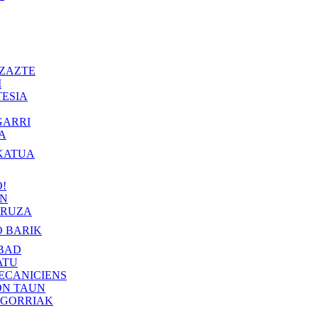
ZAZTE
I
ESIA
GARRI
A
KATUA
!
IN
RUZA
 BARIK
BAD
ATU
ECANICIENS
ON TAUN
 GORRIAK