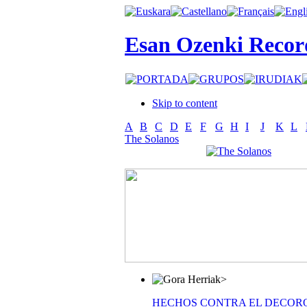
Esan Ozenki Recor
Skip to content
A
B
C
D
E
F
G
H
I
J
K
L
The Solanos
>
HECHOS CONTRA EL DECOR