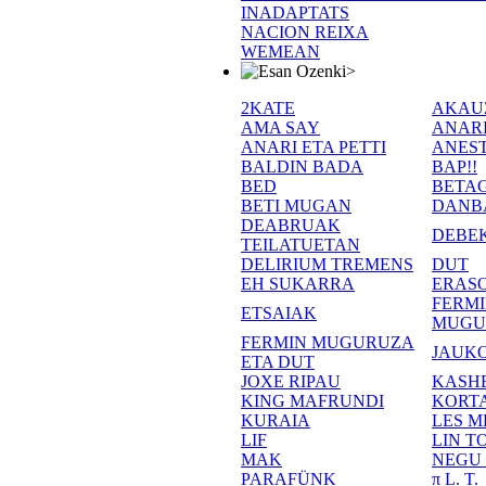
INADAPTATS
NACION REIXA
WEMEAN
>
2KATE
AKAU
AMA SAY
ANAR
ANARI ETA PETTI
ANEST
BALDIN BADA
BAP!!
BED
BETA
BETI MUGAN
DANB
DEABRUAK
DEBE
TEILATUETAN
DELIRIUM TREMENS
DUT
EH SUKARRA
ERASO
FERM
ETSAIAK
MUGU
FERMIN MUGURUZA
JAUKO
ETA DUT
JOXE RIPAU
KASH
KING MAFRUNDI
KORT
KURAIA
LES M
LIF
LIN T
MAK
NEGU
PARAFÜNK
π L. T.