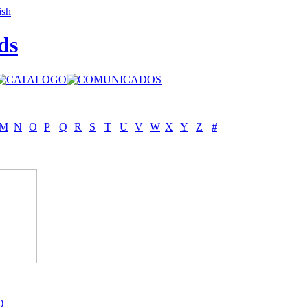
ds
M
N
O
P
Q
R
S
T
U
V
W
X
Y
Z
#
O