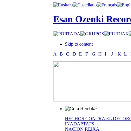
Esan Ozenki Recor
Skip to content
A
B
C
D
E
F
G
H
I
J
K
L
>
HECHOS CONTRA EL DECOR
INADAPTATS
NACION REIXA