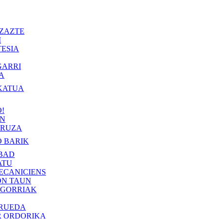
ZAZTE
I
ESIA
GARRI
A
KATUA
!
IN
RUZA
 BARIK
BAD
ATU
ECANICIENS
ON TAUN
 GORRIAK
 RUEDA
R ORDORIKA