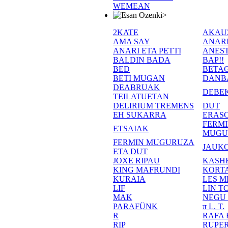
WEMEAN
>
2KATE
AKAU
AMA SAY
ANAR
ANARI ETA PETTI
ANEST
BALDIN BADA
BAP!!
BED
BETA
BETI MUGAN
DANB
DEABRUAK
DEBE
TEILATUETAN
DELIRIUM TREMENS
DUT
EH SUKARRA
ERASO
FERM
ETSAIAK
MUGU
FERMIN MUGURUZA
JAUKO
ETA DUT
JOXE RIPAU
KASH
KING MAFRUNDI
KORT
KURAIA
LES M
LIF
LIN T
MAK
NEGU
PARAFÜNK
π L. T.
R
RAFA
RIP
RUPE