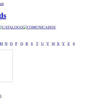
ds
M
N
O
P
Q
R
S
T
U
V
W
X
Y
Z
#
O