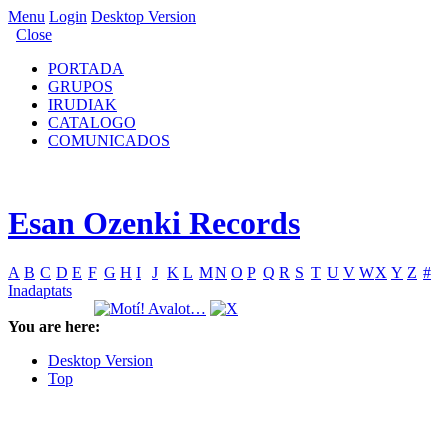
Menu
Login
Desktop Version
Close
PORTADA
GRUPOS
IRUDIAK
CATALOGO
COMUNICADOS
Esan Ozenki Records
A
B
C
D
E
F
G
H
I
J
K
L
M
N
O
P
Q
R
S
T
U
V
W
X
Y
Z
#
Inadaptats
You are here:
Desktop Version
Top