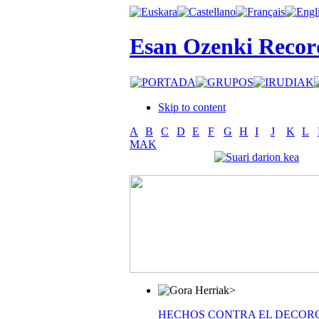
Esan Ozenki Recor
Skip to content
A
B
C
D
E
F
G
H
I
J
K
L
MAK
>
HECHOS CONTRA EL DECOR