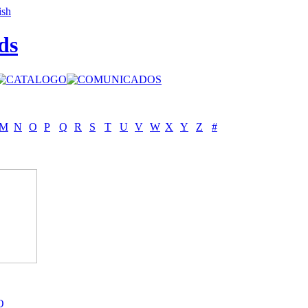
ds
M
N
O
P
Q
R
S
T
U
V
W
X
Y
Z
#
O