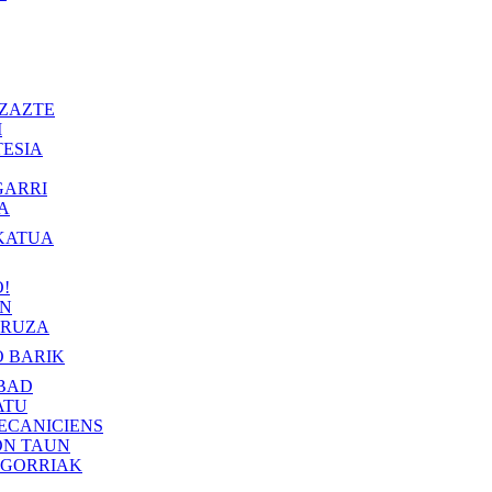
ZAZTE
I
ESIA
GARRI
A
KATUA
!
IN
RUZA
 BARIK
BAD
ATU
ECANICIENS
ON TAUN
 GORRIAK