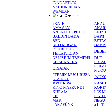
INADAPTATS
NACION REIXA
WEMEAN
>
2KATE
AKAU
AMA SAY
ANAR
ANARI ETA PETTI
ANEST
BALDIN BADA
BAP!!
BED
BETA
BETI MUGAN
DANB
DEABRUAK
DEBE
TEILATUETAN
DELIRIUM TREMENS
DUT
EH SUKARRA
ERASO
FERM
ETSAIAK
MUGU
FERMIN MUGURUZA
JAUKO
ETA DUT
JOXE RIPAU
KASH
KING MAFRUNDI
KORT
KURAIA
LES M
LIF
LIN T
MAK
NEGU
PARAFÜNK
π L. T.