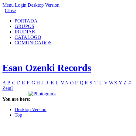
Menu
Login
Desktop Version
Close
PORTADA
GRUPOS
IRUDIAK
CATALOGO
COMUNICADOS
Esan Ozenki Records
A
B
C
D
E
F
G
H
I
J
K
L
M
N
O
P
Q
R
S
T
U
V
W
X
Y
Z
#
Zein?
You are here:
Desktop Version
Top