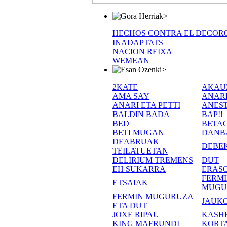
>
HECHOS CONTRA EL DECOR
INADAPTATS
NACION REIXA
WEMEAN
>
2KATE
AKAU
AMA SAY
ANAR
ANARI ETA PETTI
ANEST
BALDIN BADA
BAP!!
BED
BETA
BETI MUGAN
DANB
DEABRUAK
DEBE
TEILATUETAN
DELIRIUM TREMENS
DUT
EH SUKARRA
ERASO
FERM
ETSAIAK
MUGU
FERMIN MUGURUZA
JAUKO
ETA DUT
JOXE RIPAU
KASH
KING MAFRUNDI
KORT