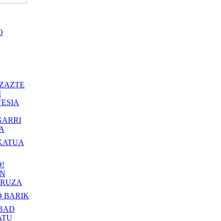
O
ZAZTE
I
ESIA
GARRI
A
KATUA
!
IN
RUZA
 BARIK
BAD
ATU