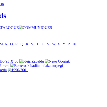
ds
M
N
O
P
Q
R
S
T
U
V
W
X
Y
Z
#