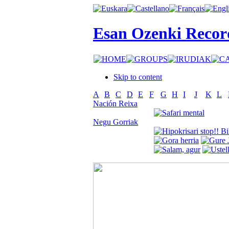
Esan Ozenki Recor
Skip to content
A
B
C
D
E
F
G
H
I
J
K
L
Nación Reixa
Negu Gorriak