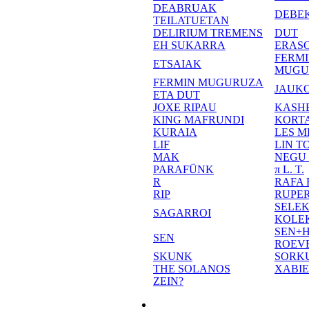
DEABRUAK
DEBE
TEILATUETAN
DELIRIUM TREMENS
DUT
EH SUKARRA
ERASO
FERM
ETSAIAK
MUGU
FERMIN MUGURUZA
JAUKO
ETA DUT
JOXE RIPAU
KASH
KING MAFRUNDI
KORT
KURAIA
LES M
LIF
LIN T
MAK
NEGU
PARAFÜNK
π L. T.
R
RAFA
RIP
RUPE
SELE
SAGARROI
KOLE
SEN+
SEN
ROEV
SKUNK
SORK
THE SOLANOS
XABI
ZEIN?