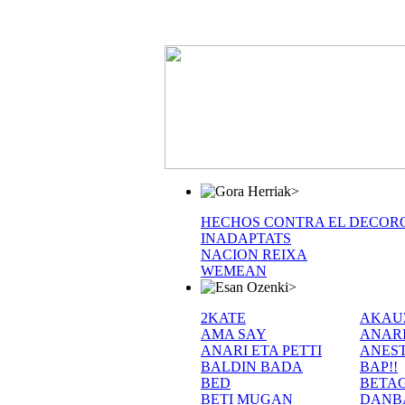
>
HECHOS CONTRA EL DECOR
INADAPTATS
NACION REIXA
WEMEAN
>
2KATE
AKAU
AMA SAY
ANAR
ANARI ETA PETTI
ANEST
BALDIN BADA
BAP!!
BED
BETA
BETI MUGAN
DANB