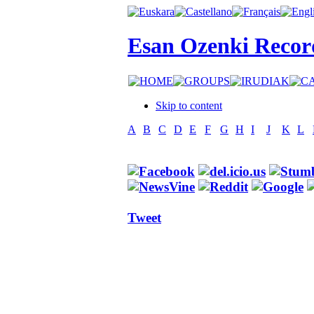
Esan Ozenki Recor
Skip to content
A
B
C
D
E
F
G
H
I
J
K
L
Tweet