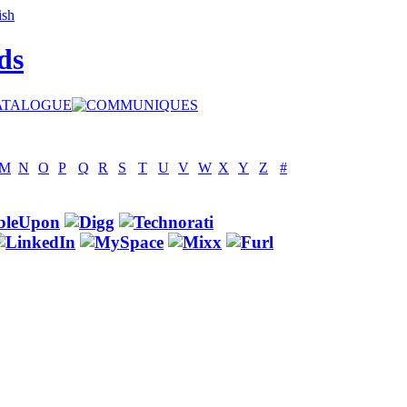
ds
M
N
O
P
Q
R
S
T
U
V
W
X
Y
Z
#