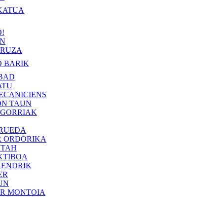
KATUA
!
IN
RUZA
 BARIK
BAD
ATU
ECANICIENS
ON TAUN
 GORRIAK
 RUEDA
R ORDORIKA
KTAH
KTIBOA
HENDRIK
ER
UN
ER MONTOIA