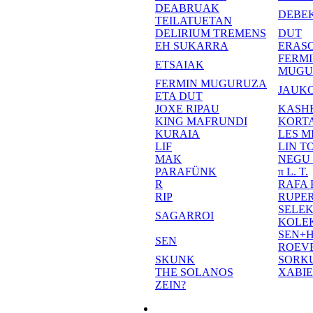
DEABRUAK
DEBE
TEILATUETAN
DELIRIUM TREMENS
DUT
EH SUKARRA
ERASO
FERM
ETSAIAK
MUGU
FERMIN MUGURUZA
JAUKO
ETA DUT
JOXE RIPAU
KASH
KING MAFRUNDI
KORT
KURAIA
LES M
LIF
LIN T
MAK
NEGU
PARAFÜNK
π L. T.
R
RAFA
RIP
RUPE
SELE
SAGARROI
KOLE
SEN+
SEN
ROEV
SKUNK
SORK
THE SOLANOS
XABI
ZEIN?