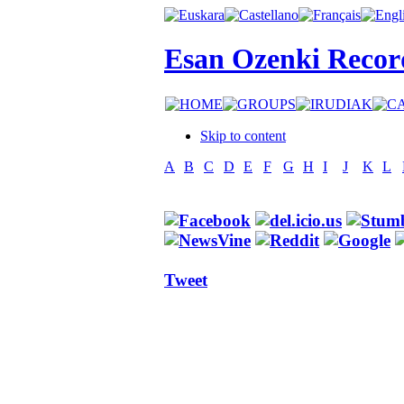
Esan Ozenki Recor
Skip to content
A
B
C
D
E
F
G
H
I
J
K
L
Tweet