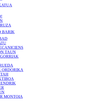
KATUA
!
IN
RUZA
 BARIK
BAD
ATU
ECANICIENS
ON TAUN
 GORRIAK
 RUEDA
R ORDORIKA
KTAH
KTIBOA
HENDRIK
ER
UN
ER MONTOIA