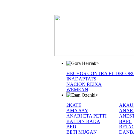
>
HECHOS CONTRA EL DECOR
INADAPTATS
NACION REIXA
WEMEAN
>
2KATE
AKAU
AMA SAY
ANAR
ANARI ETA PETTI
ANEST
BALDIN BADA
BAP!!
BED
BETA
BETI MUGAN
DANB