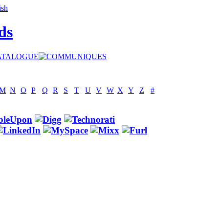
ds
M
N
O
P
Q
R
S
T
U
V
W
X
Y
Z
#