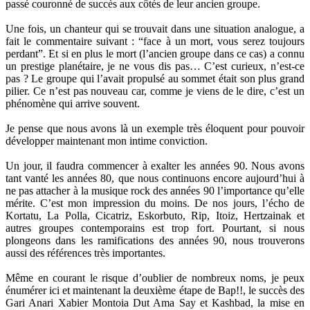
passé couronné de succès aux côtés de leur ancien groupe.
Une fois, un chanteur qui se trouvait dans une situation analogue, a
fait le commentaire suivant : “face à un mort, vous serez toujours
perdant”. Et si en plus le mort (l’ancien groupe dans ce cas) a connu
un prestige planétaire, je ne vous dis pas… C’est curieux, n’est-ce
pas ? Le groupe qui l’avait propulsé au sommet était son plus grand
pilier. Ce n’est pas nouveau car, comme je viens de le dire, c’est un
phénomène qui arrive souvent.
Je pense que nous avons là un exemple très éloquent pour pouvoir
développer maintenant mon intime conviction.
Un jour, il faudra commencer à exalter les années 90. Nous avons
tant vanté les années 80, que nous continuons encore aujourd’hui à
ne pas attacher à la musique rock des années 90 l’importance qu’elle
mérite. C’est mon impression du moins. De nos jours, l’écho de
Kortatu, La Polla, Cicatriz, Eskorbuto, Rip, Itoiz, Hertzainak et
autres groupes contemporains est trop fort. Pourtant, si nous
plongeons dans les ramifications des années 90, nous trouverons
aussi des références très importantes.
Même en courant le risque d’oublier de nombreux noms, je peux
énumérer ici et maintenant la deuxième étape de Bap!!, le succès des
Gari Anari Xabier Montoia Dut Ama Say et Kashbad, la mise en