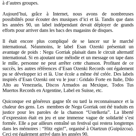
à d’autres groupes.
Aujourd’hui, grâce à Internet, nous avons de nombreuses
possibilités pour écouter des musiques d’ici et là. Tandis que dans
les années 90, un label indépendant devait déployer de grands
efforts pour arriver dans les bacs des magasins de disques.
Il était encore plus compliqué de se lancer sur le marché
international. Néanmoins, le label Esan Ozenki présentait un
avantage de poids : Negu Gorriak plaisait dans le circuit alternatif
international. Si en ajoutant une mélodie et un message on tape dans
le mille, personne ne peut arrêter cette chanson. Profitant de ce
succès, les autres références d’Esan Ozenki Records ont également
pu se développer ici et là. Une école a même été créée. Des labels
inspirés d’Esan Ozenki ont vu le jour : Gridalo Forte en Italie, Dilo
Alto au Venezuela, Discos Armados au Mexique, Todos Tus
Muertos Records en Argentine, Label en Suisse, etc.
Quiconque est généreux gagne tôt ou tard la reconnaissance et la
chaleur des gens. Les membres de Negu Gorriak ont été traduits en
justice pour les paroles de la chanson “Ustelkeria”. La liberté
d’expression était en jeu et une immense vague de solidarité s’est
formée. Elle a par ailleurs entraîné un festival qui restera longtemps
dans les mémoires : “Hitz egin!”, organisé à Oiartzun (Guipúzcoa).
Ceci est également arrivé dans les années 90.