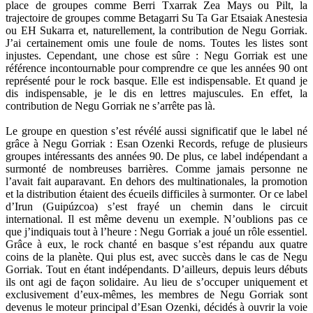
place de groupes comme Berri Txarrak Zea Mays ou Pilt, la
trajectoire de groupes comme Betagarri Su Ta Gar Etsaiak Anestesia
ou EH Sukarra et, naturellement, la contribution de Negu Gorriak.
J’ai certainement omis une foule de noms. Toutes les listes sont
injustes. Cependant, une chose est sûre : Negu Gorriak est une
référence incontournable pour comprendre ce que les années 90 ont
représenté pour le rock basque. Elle est indispensable. Et quand je
dis indispensable, je le dis en lettres majuscules. En effet, la
contribution de Negu Gorriak ne s’arrête pas là.
Le groupe en question s’est révélé aussi significatif que le label né
grâce à Negu Gorriak : Esan Ozenki Records, refuge de plusieurs
groupes intéressants des années 90. De plus, ce label indépendant a
surmonté de nombreuses barrières. Comme jamais personne ne
l’avait fait auparavant. En dehors des multinationales, la promotion
et la distribution étaient des écueils difficiles à surmonter. Or ce label
d’Irun (Guipúzcoa) s’est frayé un chemin dans le circuit
international. Il est même devenu un exemple. N’oublions pas ce
que j’indiquais tout à l’heure : Negu Gorriak a joué un rôle essentiel.
Grâce à eux, le rock chanté en basque s’est répandu aux quatre
coins de la planète. Qui plus est, avec succès dans le cas de Negu
Gorriak. Tout en étant indépendants. D’ailleurs, depuis leurs débuts
ils ont agi de façon solidaire. Au lieu de s’occuper uniquement et
exclusivement d’eux-mêmes, les membres de Negu Gorriak sont
devenus le moteur principal d’Esan Ozenki, décidés à ouvrir la voie