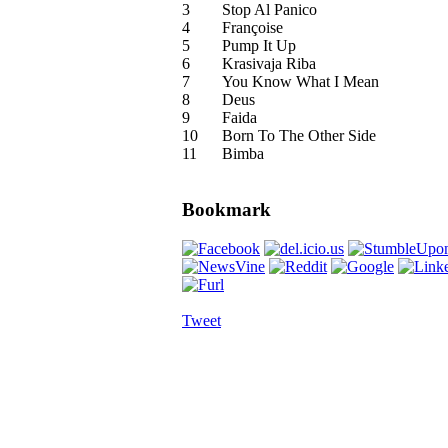
3
Stop Al Panico
4
Françoise
5
Pump It Up
6
Krasivaja Riba
7
You Know What I Mean
8
Deus
9
Faida
10
Born To The Other Side
11
Bimba
Bookmark
Tweet