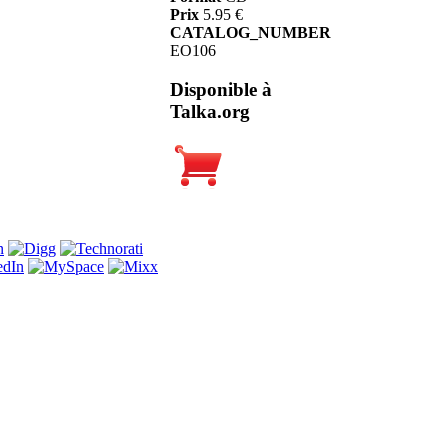
Prix
5.95 €
CATALOG_NUMBER
EO106
Disponible à
Talka.org