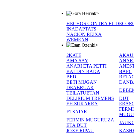
>
HECHOS CONTRA EL DECOR
INADAPTATS
NACION REIXA
WEMEAN
>
2KATE
AKAU
AMA SAY
ANAR
ANARI ETA PETTI
ANEST
BALDIN BADA
BAP!!
BED
BETA
BETI MUGAN
DANB
DEABRUAK
DEBE
TEILATUETAN
DELIRIUM TREMENS
DUT
EH SUKARRA
ERASO
FERM
ETSAIAK
MUGU
FERMIN MUGURUZA
JAUKO
ETA DUT
JOXE RIPAU
KASH