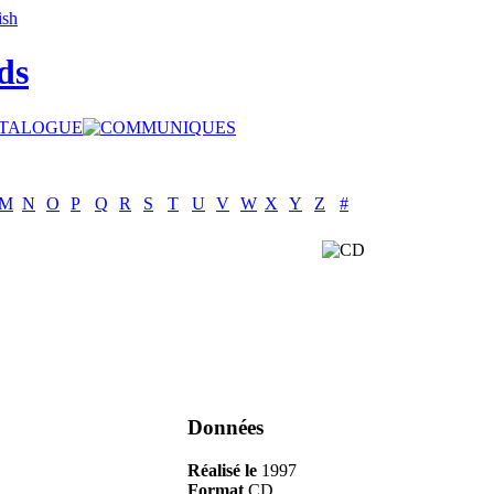
ds
M
N
O
P
Q
R
S
T
U
V
W
X
Y
Z
#
Données
Réalisé le
1997
Format
CD