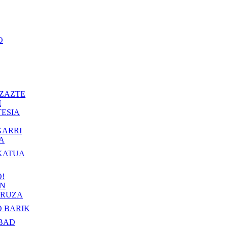
O
ZAZTE
I
ESIA
GARRI
A
KATUA
!
IN
RUZA
 BARIK
BAD