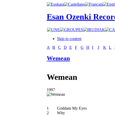
Esan Ozenki Recor
Skip to content
A
B
C
D
E
F
G
H
I
J
K
L
Wemean
Wemean
1997
1
Goddam My Eyes
2
Why