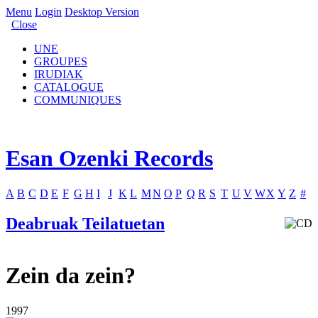
Menu
Login
Desktop Version
Close
UNE
GROUPES
IRUDIAK
CATALOGUE
COMMUNIQUES
Esan Ozenki Records
A
B
C
D
E
F
G
H
I
J
K
L
M
N
O
P
Q
R
S
T
U
V
W
X
Y
Z
#
Deabruak Teilatuetan
Zein da zein?
1997