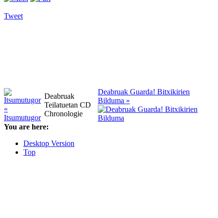
Tweet
Deabruak Guarda! Bitxikirien
Deabruak
Bilduma »
Teilatuetan CD
«
Chronologie
Itsumutugor
You are here:
Desktop Version
Top