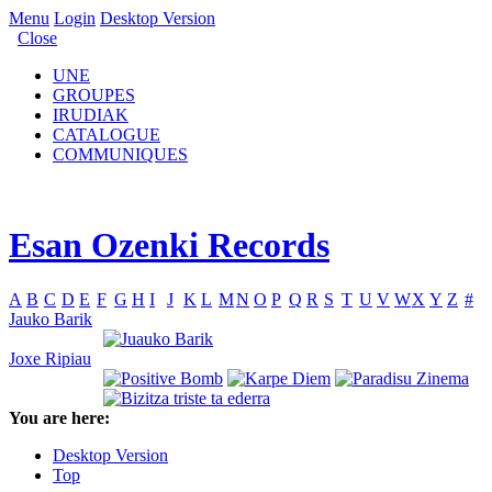
Menu
Login
Desktop Version
Close
UNE
GROUPES
IRUDIAK
CATALOGUE
COMMUNIQUES
Esan Ozenki Records
A
B
C
D
E
F
G
H
I
J
K
L
M
N
O
P
Q
R
S
T
U
V
W
X
Y
Z
#
Jauko Barik
Joxe Ripiau
You are here:
Desktop Version
Top