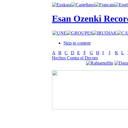
Esan Ozenki Recor
Skip to content
A
B
C
D
E
F
G
H
I
J
K
L
Hechos Contra el Decoro