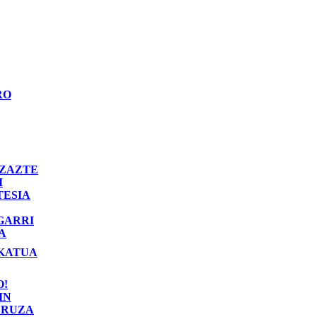
RO
ZAZTE
I
TESIA
GARRI
A
KATUA
O!
IN
RUZA