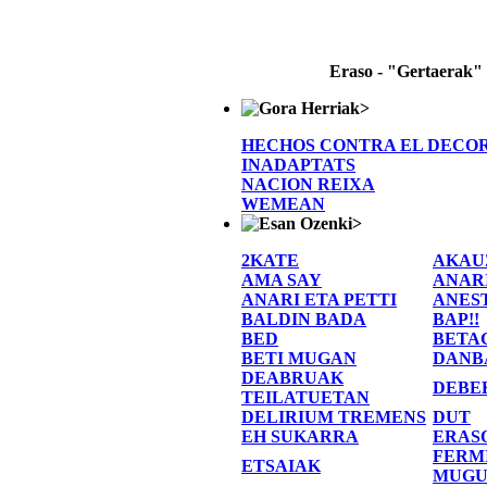
Eraso - "Gertaerak"
>
HECHOS CONTRA EL DECO
INADAPTATS
NACION REIXA
WEMEAN
>
2KATE
AKAU
AMA SAY
ANAR
ANARI ETA PETTI
ANES
BALDIN BADA
BAP!!
BED
BETA
BETI MUGAN
DANB
DEABRUAK
DEBE
TEILATUETAN
DELIRIUM TREMENS
DUT
EH SUKARRA
ERAS
FERM
ETSAIAK
MUGU