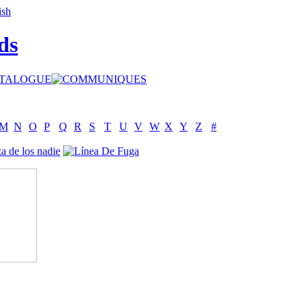
ds
M
N
O
P
Q
R
S
T
U
V
W
X
Y
Z
#