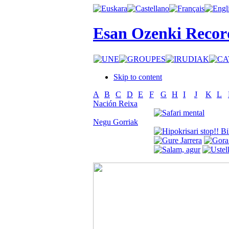
Esan Ozenki Recor
Skip to content
A
B
C
D
E
F
G
H
I
J
K
L
Nación Reixa
Negu Gorriak