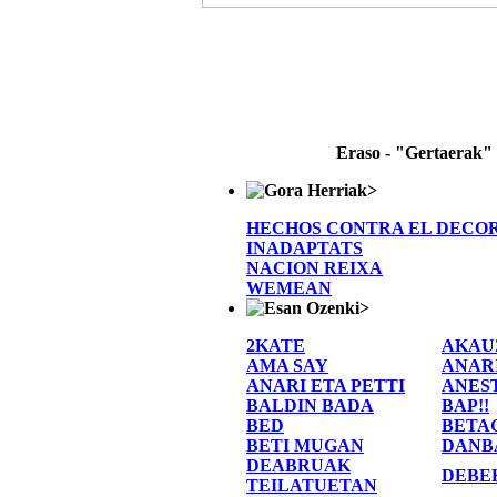
Eraso - "Gertaerak"
>
HECHOS CONTRA EL DECO
INADAPTATS
NACION REIXA
WEMEAN
>
2KATE
AKAU
AMA SAY
ANAR
ANARI ETA PETTI
ANES
BALDIN BADA
BAP!!
BED
BETA
BETI MUGAN
DANB
DEABRUAK
DEBE
TEILATUETAN