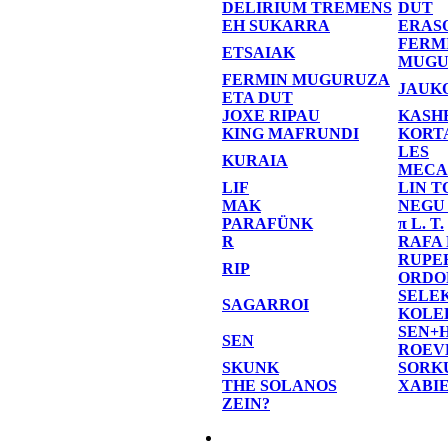
DELIRIUM TREMENS
DUT
EH SUKARRA
ERAS
FERM
ETSAIAK
MUGU
FERMIN MUGURUZA
JAUK
ETA DUT
JOXE RIPAU
KASH
KING MAFRUNDI
KORT
LES
KURAIA
MECA
LIF
LIN T
MAK
NEGU
PARAFÜNK
π L. T.
R
RAFA
RUPE
RIP
ORDO
SELE
SAGARROI
KOLE
SEN+
SEN
ROEV
SKUNK
SORK
THE SOLANOS
XABI
ZEIN?