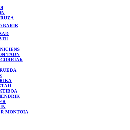
O!
IN
RUZA
O BARIK
BAD
ATU
NICIENS
ON TAUN
 GORRIAK
 RUEDA
R
RIKA
KTAH
KTIBOA
HENDRIK
ER
UN
ER MONTOIA