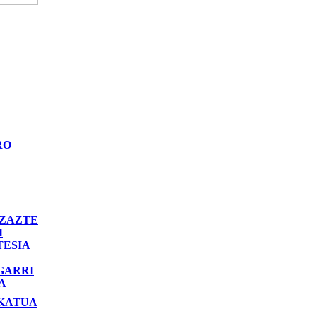
RO
ZAZTE
I
TESIA
GARRI
A
KATUA