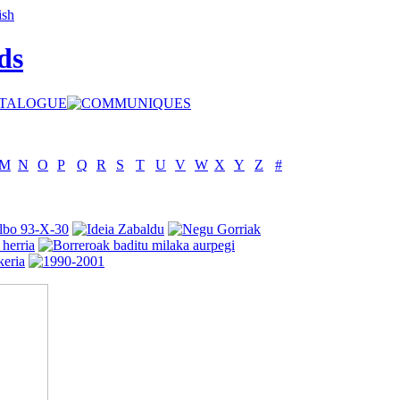
ds
M
N
O
P
Q
R
S
T
U
V
W
X
Y
Z
#