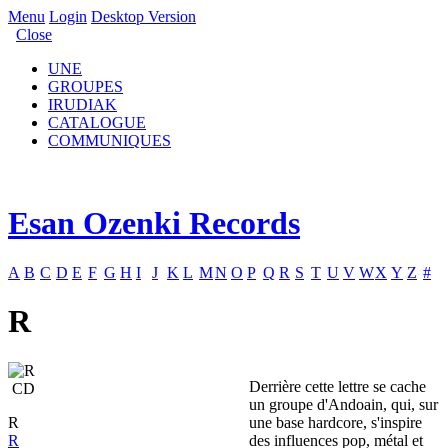
Menu
Login
Desktop Version
Close
UNE
GROUPES
IRUDIAK
CATALOGUE
COMMUNIQUES
Esan Ozenki Records
A
B
C
D
E
F
G
H
I
J
K
L
M
N
O
P
Q
R
S
T
U
V
W
X
Y
Z
#
R
Derrière cette lettre se cache
CD
un groupe d'Andoain, qui, sur
R
une base hardcore, s'inspire
R
des influences pop, métal et