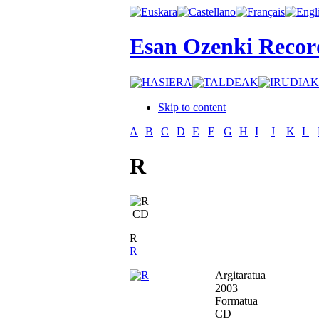
Esan Ozenki Recor
Skip to content
A
B
C
D
E
F
G
H
I
J
K
L
R
CD
R
R
Argitaratua
2003
Formatua
CD