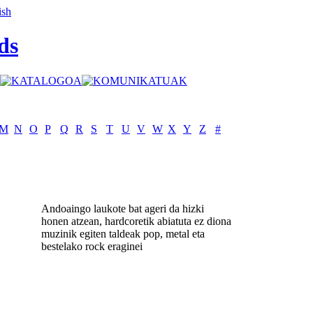
ds
M
N
O
P
Q
R
S
T
U
V
W
X
Y
Z
#
Andoaingo laukote bat ageri da hizki
honen atzean, hardcoretik abiatuta ez diona
muzinik egiten taldeak pop, metal eta
bestelako rock eraginei