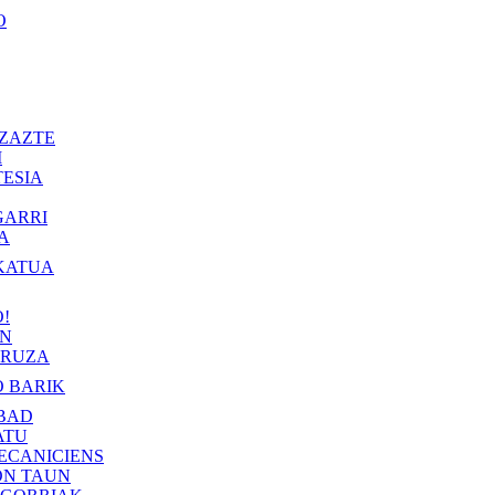
O
ZAZTE
I
ESIA
GARRI
A
KATUA
!
IN
RUZA
 BARIK
BAD
ATU
ECANICIENS
ON TAUN