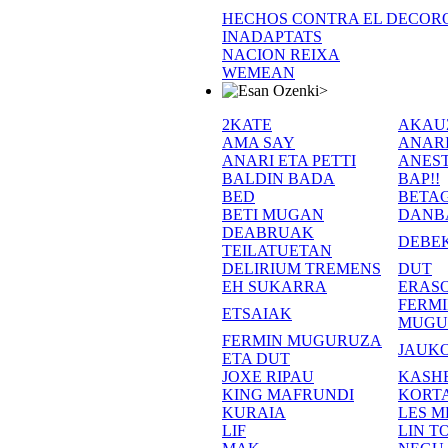
HECHOS CONTRA EL DECOR
INADAPTATS
NACION REIXA
WEMEAN
>
2KATE
AKAU
AMA SAY
ANAR
ANARI ETA PETTI
ANEST
BALDIN BADA
BAP!!
BED
BETA
BETI MUGAN
DANB
DEABRUAK
DEBE
TEILATUETAN
DELIRIUM TREMENS
DUT
EH SUKARRA
ERASO
FERM
ETSAIAK
MUGU
FERMIN MUGURUZA
JAUKO
ETA DUT
JOXE RIPAU
KASH
KING MAFRUNDI
KORT
KURAIA
LES M
LIF
LIN T