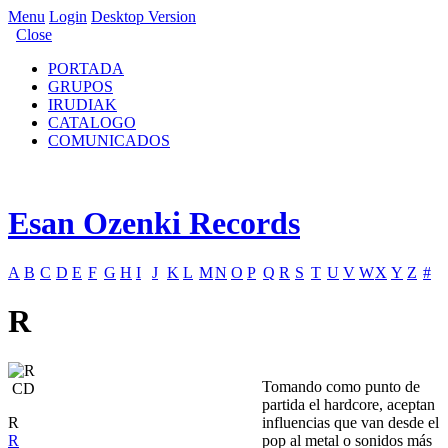
Menu
Login
Desktop Version
Close
PORTADA
GRUPOS
IRUDIAK
CATALOGO
COMUNICADOS
Esan Ozenki Records
A
B
C
D
E
F
G
H
I
J
K
L
M
N
O
P
Q
R
S
T
U
V
W
X
Y
Z
#
R
Tomando como punto de
CD
partida el hardcore, aceptan
R
influencias que van desde el
R
pop al metal o sonidos más