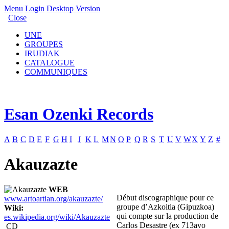
Menu
Login
Desktop Version
Close
UNE
GROUPES
IRUDIAK
CATALOGUE
COMMUNIQUES
Esan Ozenki Records
A
B
C
D
E
F
G
H
I
J
K
L
M
N
O
P
Q
R
S
T
U
V
W
X
Y
Z
#
Akauzazte
WEB
Début discographique pour ce
www.artoartian.org/akauzazte/
groupe d’Azkoitia (Gipuzkoa)
Wiki:
qui compte sur la production de
es.wikipedia.org/wiki/Akauzazte
Carlos Desastre (ex 713avo
CD