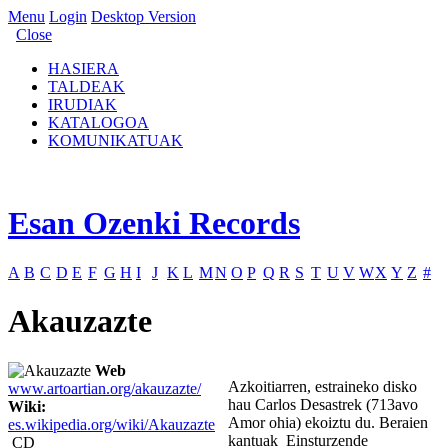
Menu
Login
Desktop Version
Close
HASIERA
TALDEAK
IRUDIAK
KATALOGOA
KOMUNIKATUAK
Esan Ozenki Records
A
B
C
D
E
F
G
H
I
J
K
L
M
N
O
P
Q
R
S
T
U
V
W
X
Y
Z
#
Akauzazte
Web
Azkoitiarren, estraineko disko
www.artoartian.org/akauzazte/
hau Carlos Desastrek (713avo
Wiki:
Amor ohia) ekoiztu du. Beraien
es.wikipedia.org/wiki/Akauzazte
kantuak Einsturzende
CD