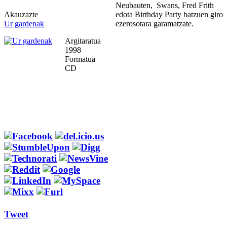
Neubauten, Swans, Fred Frith
Akauzazte
edota Birthday Party batzuen giro
Ur gardenak
ezerosotara garamatzate.
Argitaratua
1998
Formatua
CD
Tweet